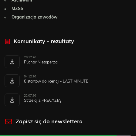
Archiwum
MZSS
Organizacja zawodów
Komunikaty - rezultaty
28.12.26
Puchar Nietoperza
04.12.26
8 startów do licencji - LAST MINUTE
22.07.26
Strzelaj z PRECYZJĄ
Zapisz się do newslettera