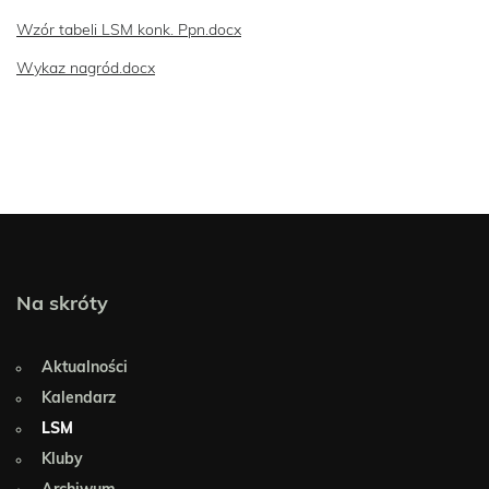
Wzór tabeli LSM konk. Ppn.docx
Wykaz nagród.docx
Na skróty
Aktualności
Kalendarz
LSM
Kluby