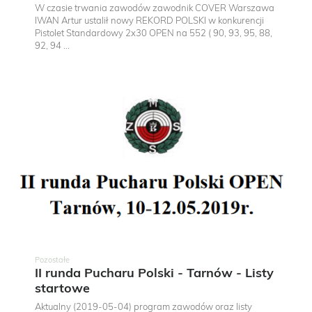
W czasie trwania zawodów zawodnik COVER Warszawa
IWAN Artur ustalił nowy REKORD POLSKI w konkurencji
Pistolet Standardowy 2x30 OPEN na 552 ( 90, 93, 95, 88,
92, 94 ...
Pozostałe
II runda Pucharu Polski - Tarnów - Listy
startowe
Aktualny (2019-05-04) program zawodów oraz listy