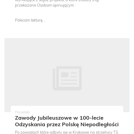
wynikające z tegoż projektu, a które zostały (ną)
przekazane Osobom opiniującym.
Polecam lekturę...
Pozostałe
Zawody Jubileuszowe w 100-lecie
Odzyskania przez Polskę Niepodległości
Po zawodach które odbyły się w Krakowie na strzelnicy TS